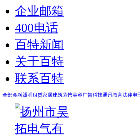
企业邮箱
400电话
百特新闻
关于百特
联系百特
全部
金融照明
租赁家居
建筑装饰
美容广告
科技通讯
教育法律
电