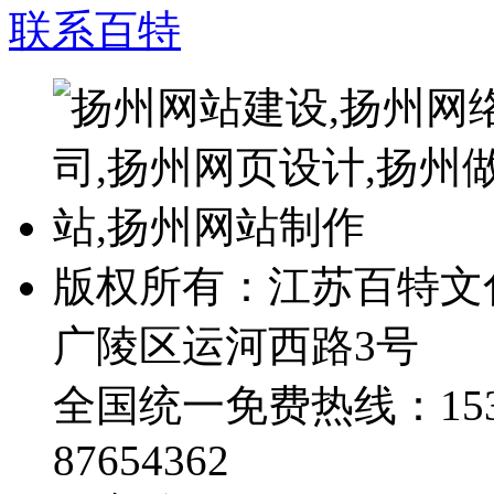
联系百特
版权所有：江苏百特文
广陵区运河西路3号
全国统一免费热线：153-71
87654362