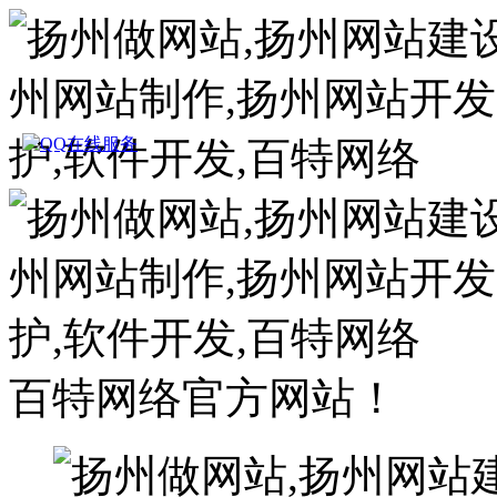
百特网络官方网站！