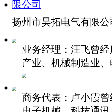
扬州市昊拓电气有限公
业务经理：汪飞
曾经
产业、机械制造业、电
商务代表：卢小霞
曾
电子机械、科技通讯、