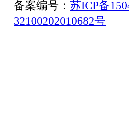
备案编号：
苏ICP备150
32100202010682号