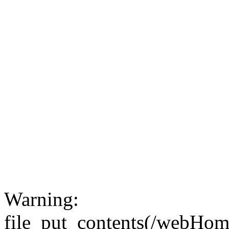
Warning:
file_put_contents(/webHom